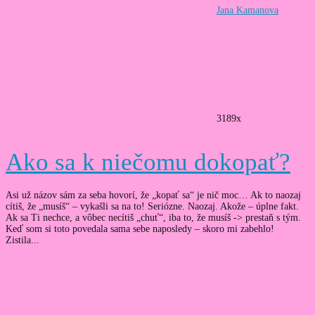
Jana Kamanova
3189x
Ako sa k niečomu dokopať?
Asi už názov sám za seba hovorí, že „kopať sa“ je nič moc… Ak to naozaj
cítiš, že „musíš“ – vykašli sa na to! Seriózne. Naozaj. Akože – úplne fakt.
Ak sa Ti nechce, a vôbec necítiš „chuť“, iba to, že musíš -> prestaň s tým.
Keď som si toto povedala sama sebe naposledy – skoro mi zabehlo!
Zistila...