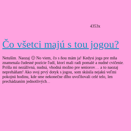
4353x
Čo všetci majú s tou jogou?
Netuším. Naozaj 🙂 No viem, čo s ňou mám ja! Kedysi joga pre mňa
znamenala čudesné pozície ľudí, ktorí mali radi pomalé a nudné cvičenie.
Prišla mi nezáživná, nudná, vhodná možno pre seniorov… a to naozaj
nepreháňam! Ako svoj prvý dotyk s jogou, som skúsila nejakú veľmi
pokojnú hodinu, kde sme nekonečne dlho uvoľňovali celé telo, len
prechádzaním jednotlivých...