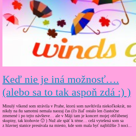
Keď nie je iná možnosť….
(alebo sa to tak aspoň zdá :) )
Minulý víkend som strávila v Prahe, ktorú som navštívila niekoľkokrát, no
nikdy na ňu samotnú nemala naozaj čas (čo žiaľ ostalo len čiastočne
zmenené i po tejto návšteve… ale v Máji tam je koncert mojej obľúbenej
skupiny, tak ktohovie 🙂 ) Nuž ale späť k téme… celá vytešená som sa
z hlavnej stanice presúvala na miesto, kde som mala byť najbližšie 3 noci...