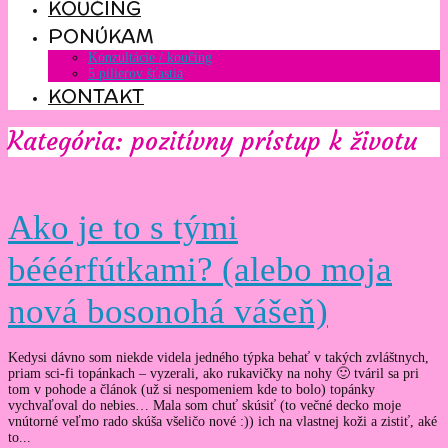
KOUČING
PONÚKAM
Konzultácie / koučing
5 pilierov šťastia
KONTAKT
Kategória: pozitívny prístup k životu
Ako je to s tými
bééérfútkami? (alebo moja
nová bosonohá vášeň)
Kedysi dávno som niekde videla jedného týpka behať v takých zvláštnych,
priam sci-fi topánkach – vyzerali, ako rukavičky na nohy 🙂 tváril sa pri
tom v pohode a článok (už si nespomeniem kde to bolo) topánky
vychvaľoval do nebies… Mala som chuť skúsiť (to večné decko moje
vnútorné veľmo rado skúša všeličo nové :)) ich na vlastnej koži a zistiť, aké
to...