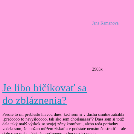
Jana Kamanova
2905x
Je libo bičíkovať sa
do zbláznenia?
Presne to mi prebleslo hlavou dnes, keď som si v duchu smutne zatiahla
„prečoooo to nevyšlooooo, tak ako som chcelaaaaaa“? Dnes som si totiž
dala taký malý výskok so svojej zóny komfortu, alebo teda poriadny…
vedela som, že možno môžem získať a v podstate nemám čo stratiť… ale
stále som mala nádej, že možnoooo to len predsa vyjde...