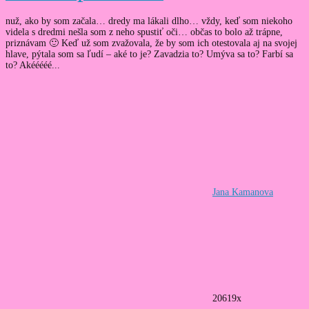
nuž, ako by som začala… dredy ma lákali dlho… vždy, keď som niekoho
videla s dredmi nešla som z neho spustiť oči… občas to bolo až trápne,
priznávam 🙂 Keď už som zvažovala, že by som ich otestovala aj na svojej
hlave, pýtala som sa ľudí – aké to je? Zavadzia to? Umýva sa to? Farbí sa
to? Akééééé...
Jana Kamanova
20619x