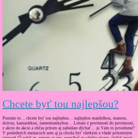
Chcete byť tou najlepšou?
Poznáte to… chcete byť tou najlepšou… najlepšou manželkou, mamou,
dcérou, kamarátkou, zamestnankyňou… Lietate z povinnosti do povinnosti,
z akcie do akcie a občas pritom aj zabúdate dýchať… je Vám to povedomé?
V posledných mesiacoch som aj ja chcela byť všetkým a všade prítomným
zároveň 🙂 robiť to, potom aj ono, pomáhať na všetky strany, skúšať nové