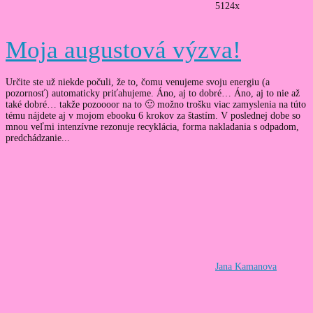
5124x
Moja augustová výzva!
Určite ste už niekde počuli, že to, čomu venujeme svoju energiu (a
pozornosť) automaticky priťahujeme. Áno, aj to dobré… Áno, aj to nie až
také dobré… takže pozoooor na to 🙂 možno trošku viac zamyslenia na túto
tému nájdete aj v mojom ebooku 6 krokov za štastím. V poslednej dobe so
mnou veľmi intenzívne rezonuje recyklácia, forma nakladania s odpadom,
predchádzanie...
Jana Kamanova