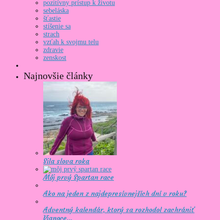
pozitívny prístup k životu
sebeláska
šťastie
stíšenie sa
strach
vzťah k svojmu telu
zdravie
zenskost
Najnovšie články
Sila slova roka
Môj prvý Spartan race
Ako na jeden z najdepresívnejších dní v roku?
Adventný kalendár, ktorý sa rozhodol zachrániť
Vianoce…