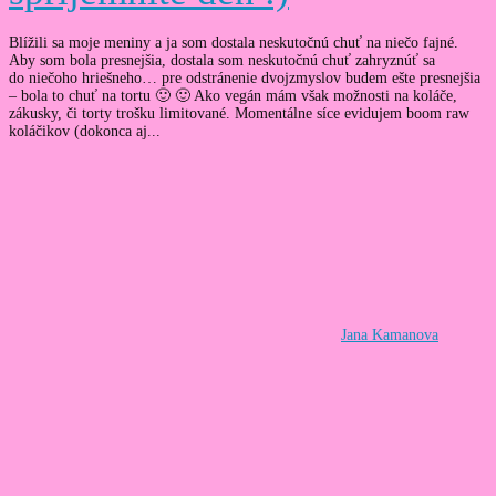
Blížili sa moje meniny a ja som dostala neskutočnú chuť na niečo fajné.
Aby som bola presnejšia, dostala som neskutočnú chuť zahryznúť sa
do niečoho hriešneho… pre odstránenie dvojzmyslov budem ešte presnejšia
– bola to chuť na tortu 🙂 🙂 Ako vegán mám však možnosti na koláče,
zákusky, či torty trošku limitované. Momentálne síce evidujem boom raw
koláčikov (dokonca aj...
Jana Kamanova