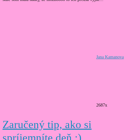
Jana Kamanova
2687x
Zaručený tip, ako si
spríjemníte deň :)