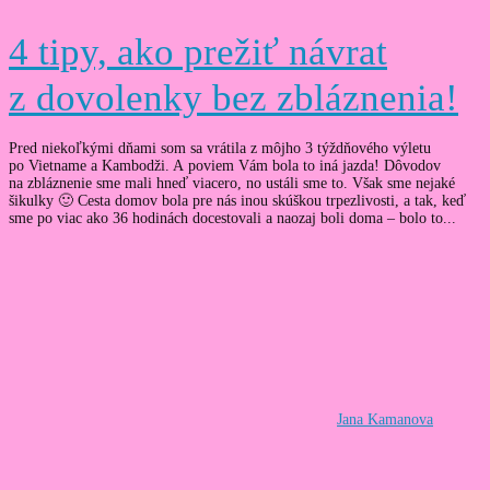
4 tipy, ako prežiť návrat
z dovolenky bez zbláznenia!
Pred niekoľkými dňami som sa vrátila z môjho 3 týždňového výletu
po Vietname a Kambodži. A poviem Vám bola to iná jazda! Dôvodov
na zbláznenie sme mali hneď viacero, no ustáli sme to. Však sme nejaké
šikulky 🙂 Cesta domov bola pre nás inou skúškou trpezlivosti, a tak, keď
sme po viac ako 36 hodinách docestovali a naozaj boli doma – bolo to...
Jana Kamanova