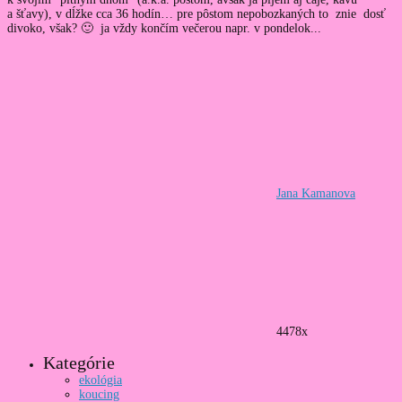
a šťavy), v dĺžke cca 36 hodín… pre pôstom nepobozkaných to znie dosť
divoko, však? 🙂 ja vždy končím večerou napr. v pondelok...
Jana Kamanova
4478x
Kategórie
ekológia
koucing