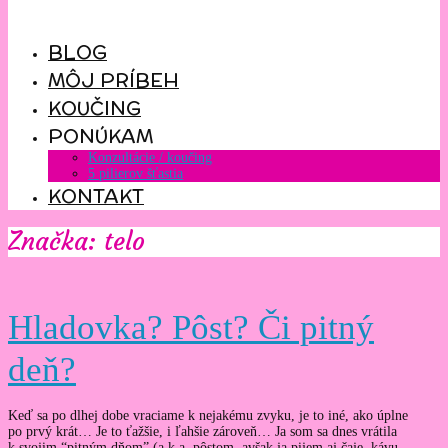
BLOG
MÔJ PRÍBEH
KOUČING
PONÚKAM
Konzultácie / koučing
5 pilierov šťastia
KONTAKT
Značka: telo
Hladovka? Pôst? Či pitný
deň?
Keď sa po dlhej dobe vraciame k nejakému zvyku, je to iné, ako úplne
po prvý krát… Je to ťažšie, i ľahšie zároveň… Ja som sa dnes vrátila
k svojim “pitným dňom” (a.k.a. pôstom, avšak ja pijem aj čaje, kávu