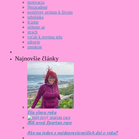
motivacia
Nezaradené
pozitívny prístup k životu
sebeláska
šťastie
stíšenie sa
strach
vzťah k svojmu telu
zdravie
zenskost
Najnovšie články
Sila slova roka
Môj prvý Spartan race
Ako na jeden z najdepresívnejších dní v roku?