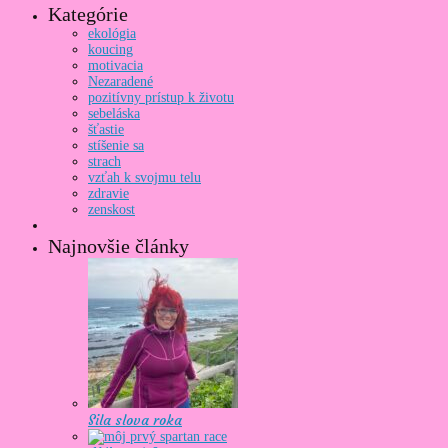
Kategórie
ekológia
koucing
motivacia
Nezaradené
pozitívny prístup k životu
sebeláska
šťastie
stíšenie sa
strach
vzťah k svojmu telu
zdravie
zenskost
Najnovšie články
Sila slova roka