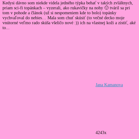
Kedysi dávno som niekde videla jedného týpka behať v takých zvláštnych,
priam sci-fi topánkach – vyzerali, ako rukavičky na nohy 🙂 tváril sa pri
tom v pohode a článok (už si nespomeniem kde to bolo) topánky
vychvaľoval do nebies… Mala som chuť skúsiť (to večné decko moje
vnútorné veľmo rado skúša všeličo nové :)) ich na vlastnej koži a zistiť, aké
to...
Jana Kamanova
4243x