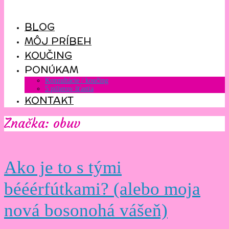
BLOG
MÔJ PRÍBEH
KOUČING
PONÚKAM
Konzultácie / koučing
5 pilierov šťastia
KONTAKT
Značka: obuv
Ako je to s tými
bééérfútkami? (alebo moja
nová bosonohá vášeň)