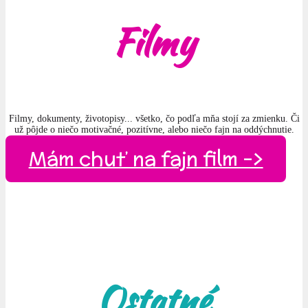
Filmy
Filmy, dokumenty, životopisy... všetko, čo podľa mňa stojí za zmienku. Či
už pôjde o niečo motivačné, pozitívne, alebo niečo fajn na oddýchnutie.
Mám chuť na fajn film ->
Ostatné