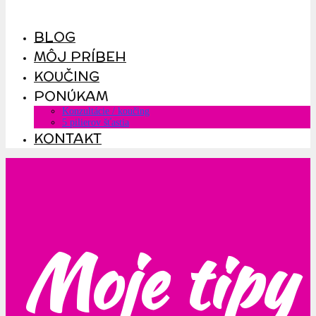
BLOG
MÔJ PRÍBEH
KOUČING
PONÚKAM
Konzultácie / koučing
5 pilierov šťastia
KONTAKT
Moje tipy