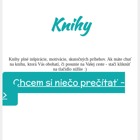
Knihy
Knihy plné inšpirácie, motivácie, skutočných príbehov. Ak máte chuť
na knihu, ktorá Vás obohatí, či posunie na Vašej ceste - stačí kliknúť
na tlačidlo nižšie :)
Chcem si niečo prečítať -
>