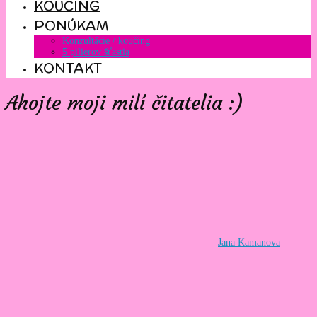
KOUČING
PONÚKAM
Konzultácie / koučing
5 pilierov šťastia
KONTAKT
Ahojte moji milí čitatelia :)
Jana Kamanova