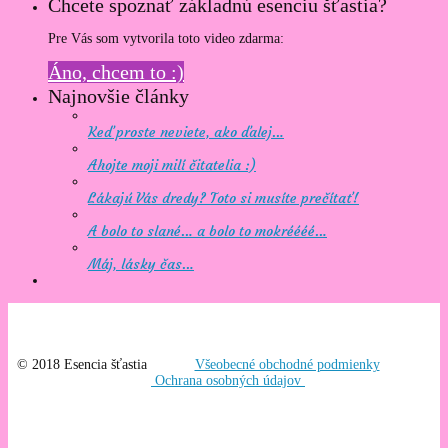
Chcete spoznať základnú esenciu šťastia?
Pre Vás som vytvorila toto video zdarma:
Áno, chcem to :)
Najnovšie články
Keď proste neviete, ako ďalej…
Ahojte moji milí čitatelia :)
Lákajú Vás dredy? Toto si musíte prečítať!
A bolo to slané… a bolo to mokréééé…
Máj, lásky čas…
© 2018 Esencia šťastia
Všeobecné obchodné podmienky
Ochrana osobných údajov