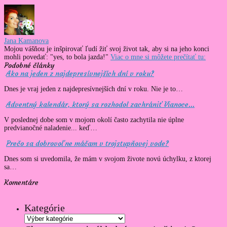
Jana Kamanova
Mojou vášňou je inšpirovať ľudí žiť svoj život tak, aby si na jeho konci
mohli povedať: "yes, to bola jazda!"
Viac o mne si môžete prečítať tu:
Podobné články
Ako na jeden z najdepresívnejších dní v roku?
Dnes je vraj jeden z najdepresívnejších dní v roku. Nie je to…
Adventný kalendár, ktorý sa rozhodol zachrániť Vianoce...
V poslednej dobe som v mojom okolí často zachytila nie úplne
predvianočné naladenie... keď…
Prečo sa dobrovoľne máčam v trojstupňovej vode?
Dnes som si uvedomila, že mám v svojom živote novú úchylku, z ktorej
sa…
Komentáre
Kategórie
Kategórie