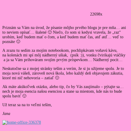
22698x
Priznám sa Vám na úvod, že písanie môjho prvého blogu je pre mňa… ani
to neviem opísať… šialené 🙂 Niečo, čo som si kedysi vravela, že „raz“
urobím, keď budem mať o čom, a keď budem mať čas, atď atď… veď to
poznáte 🙂
A zrazu tu sedím za mojím notebookom, pochlipkávam voňavú kávu,
na kolenách mi spí môj nádherný ušiak, (psík :)), vonku čvirikajú vtáčiky
a ja sa Vám prihováram svojím prvým príspevkom… Nádherný pocit…
Neskutočne sa z mojej stránky teším a verím, že si ju užijeme spolu. Je to
moja nová vášeň, zároveň nová škola, lebo každý deň objavujem zákutia,
ktoré mi nič nehovoria – zatiaľ 🙂
Ak máte akúkoľvek otázku, alebo tip, čo by Vás zaujímalo – pýtajte sa…
nech je moja esencia našou esenciou a stane sa miestom, kde nás to bude
spolu baviť 🙂
Už teraz sa na to veľmi teším,
Jana